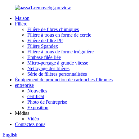
Maison
Filière
Filière de fibres chimiques
Filière à trous en forme de cercle
Filière de filtre PP
Filière Spandex
Filière à trous de forme irrégulière
Embase filée-liée
Micro-perçage à grande vitesse
Nettoyage des filières
Série de filières personnalisées
Équipement de production de cartouches filtrantes
entreprise
Nouvelles
certificat
Photo de l'entreprise
Exposition
Médias
Vidéo
Contactez-nous
English