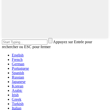
Appuyez sur Entrée pour
rechercher ou ESC pour fermer
English
French
German
Portuguese
Spanish
Russian
Japanese
Korean
Arabic
Irish
Greek
Turkish
Italian