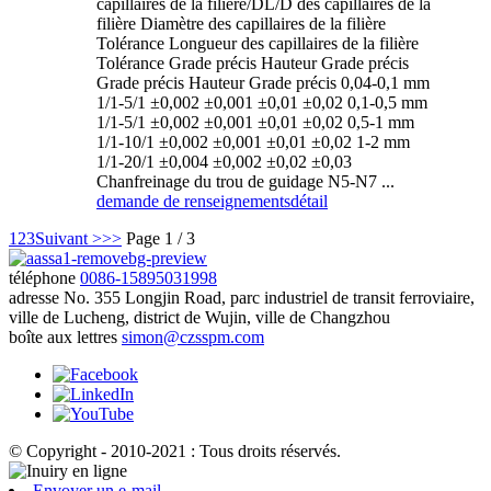
capillaires de la filière/DL/D des capillaires de la
filière Diamètre des capillaires de la filière
Tolérance Longueur des capillaires de la filière
Tolérance Grade précis Hauteur Grade précis
Grade précis Hauteur Grade précis 0,04-0,1 mm
1/1-5/1 ±0,002 ±0,001 ±0,01 ±0,02 0,1-0,5 mm
1/1-5/1 ±0,002 ±0,001 ±0,01 ±0,02 0,5-1 mm
1/1-10/1 ±0,002 ±0,001 ±0,01 ±0,02 1-2 mm
1/1-20/1 ±0,004 ±0,002 ±0,02 ±0,03
Chanfreinage du trou de guidage N5-N7 ...
demande de renseignements
détail
1
2
3
Suivant >
>>
Page 1 / 3
téléphone
0086-15895031998
adresse
No. 355 Longjin Road, parc industriel de transit ferroviaire,
ville de Lucheng, district de Wujin, ville de Changzhou
boîte aux lettres
simon@czsspm.com
© Copyright - 2010-2021 : Tous droits réservés.
Envoyer un e-mail