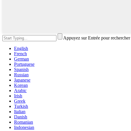
Appuyez sur Entrée pour rechercher
English
French
German
Portuguese
Spanish
Russian
Japanese
Korean
Arabic
Irish
Greek
Turkish
Italian
Danish
Romanian
Indonesian