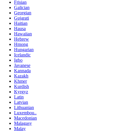
Frisian
Galician
Georgian
Gujarati
Haitian
Hausa
Hawaiian
Hebrew
Hmong
Hungarian
Icelandic
Igbo
Javanese
Kannada
Kazakh
Khmer
Kurdish
Kyrgyz
Latin
Latvian
Lithuanian
Luxembou..
Macedonian
Malagasy
Malay