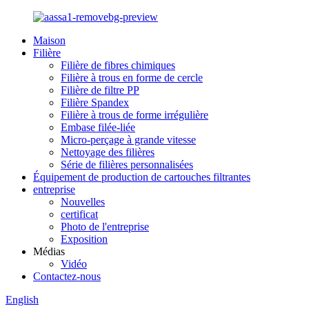
Maison
Filière
Filière de fibres chimiques
Filière à trous en forme de cercle
Filière de filtre PP
Filière Spandex
Filière à trous de forme irrégulière
Embase filée-liée
Micro-perçage à grande vitesse
Nettoyage des filières
Série de filières personnalisées
Équipement de production de cartouches filtrantes
entreprise
Nouvelles
certificat
Photo de l'entreprise
Exposition
Médias
Vidéo
Contactez-nous
English